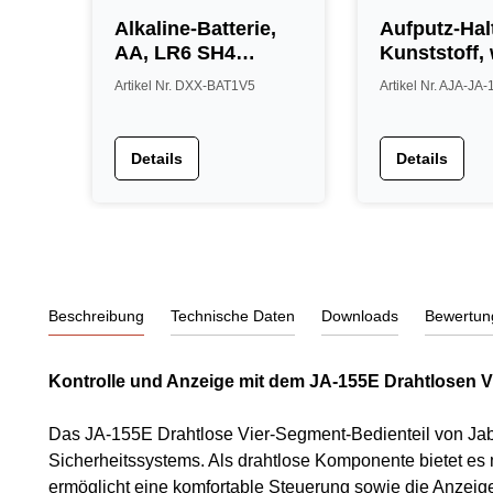
Alkaline-Batterie,
Aufputz-Hal
AA, LR6 SH4
Kunststoff,
Maxell, VE = 4 Stk.
Artikel Nr. DXX-BAT1V5
Artikel Nr. AJA-JA
Details
Details
Beschreibung
Technische Daten
Downloads
Bewertun
Kontrolle und Anzeige mit dem JA-155E Drahtlosen V
Das JA-155E Drahtlose Vier-Segment-Bedienteil von Jablo
Sicherheitssystems. Als drahtlose Komponente bietet es ma
ermöglicht eine komfortable Steuerung sowie die Anzeige