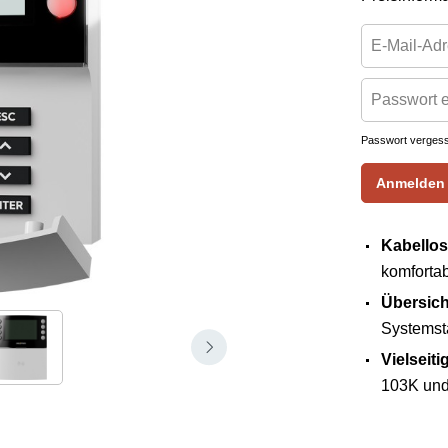
Passwort verges
Anmelden
Kabellos
komforta
Übersich
Systemst
Vielseiti
103K und