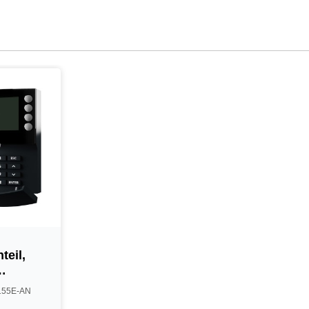
teil,
-155E-AN