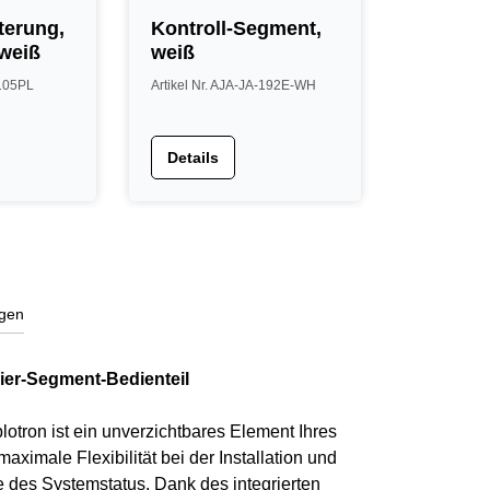
terung,
Kontroll-Segment,
 weiß
weiß
-105PL
Artikel Nr. AJA-JA-192E-WH
Details
gen
ier-Segment-Bedienteil
tron ist ein unverzichtbares Element Ihres
ximale Flexibilität bei der Installation und
 des Systemstatus. Dank des integrierten