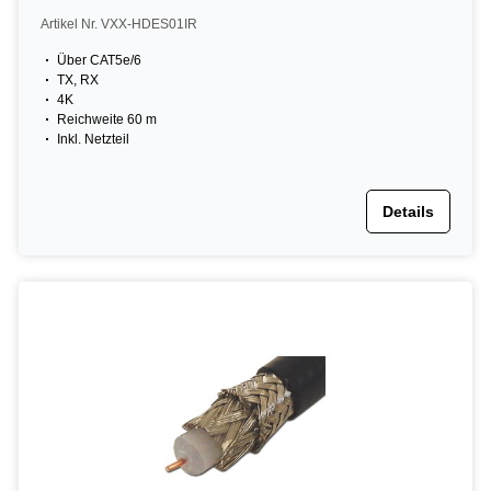
Artikel Nr. VXX-HDES01IR
Über CAT5e/6
TX, RX
4K
Reichweite 60 m
Inkl. Netzteil
Details