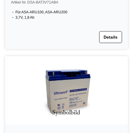
Artikel Nr. DSA-BAT3V71A8H
Für ASA-ARU100, ASA-ARU200
3,7V, 1,8 Ah
Details