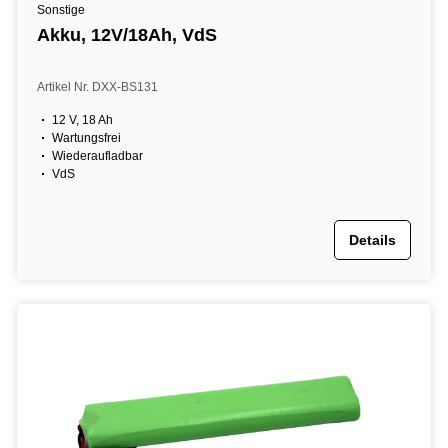
Sonstige
Akku, 12V/18Ah, VdS
Artikel Nr. DXX-BS131
12 V, 18 Ah
Wartungsfrei
Wiederaufladbar
VdS
Details