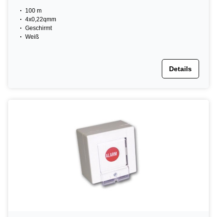
100 m
4x0,22qmm
Geschirmt
Weiß
Details