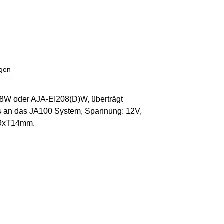
gen
8W oder AJA-EI208(D)W, überträgt
s an das JA100 System, Spannung: 12V,
19xT14mm.