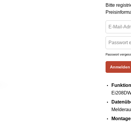
Bitte regist
Preisinform
Passwort verges
Anmelden
Funktio
Ei208D
Datenüb
Melderau
Montage