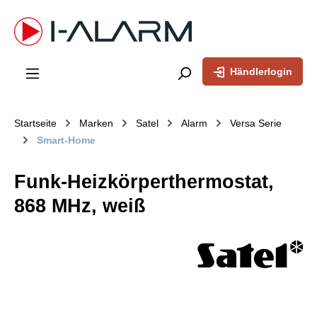
inhalt springen
Händlerlogin
Startseite
Marken
Satel
Alarm
Versa Serie
Smart-Home
Funk-Heizkörperthermostat,
868 MHz, weiß