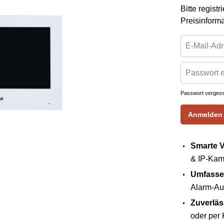
Bitte regist
Preisinform
Passwort verges
Anmelden
Smarte 
& IP-Kame
Umfassen
Alarm-Aus
Zuverläs
oder per 