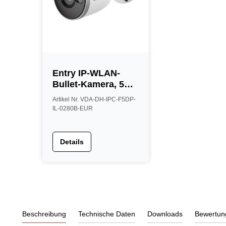
Entry IP-WLAN-
Bullet-Kamera, 5
MP, 2,8 mm, IR 30
Artikel Nr. VDA-DH-IPC-F5DP-
m, IP67, weiß
IL-0280B-EUR
Details
Beschreibung
Technische Daten
Downloads
Bewertun