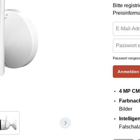
Bitte regist
Preisinform
Passwort verges
Anmelden
4 MP CM
Farbnach
Bilder
Intellig
Falschal