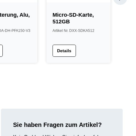
terung, Alu,
Micro-SD-Karte,
Ste
512GB
DC/
 VDA-DH-PFA150-V3
Artikel Nr. DXX-SDKA512
Artik
Details
De
Sie haben Fragen zum Artikel?