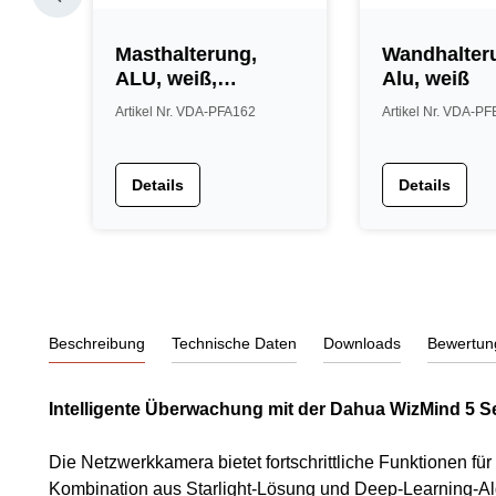
 12V
Masthalterung,
Wandhalter
,5 m
ALU, weiß,
Alu, weiß
unterstützt 3-
A
Artikel Nr. VDA-PFA162
Artikel Nr. VDA-P
Achsen-Rotation
Details
Details
Beschreibung
Technische Daten
Downloads
Bewertun
Intelligente Überwachung mit der Dahua WizMind 5 
Die Netzwerkkamera bietet fortschrittliche Funktionen fü
Kombination aus Starlight-Lösung und Deep-Learning-Algo