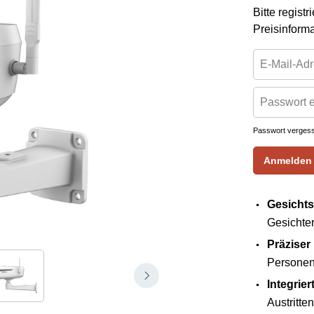
Bitte regist
Preisinform
Passwort verges
Anmelden
Gesichts
Gesichter
Präziser
Personen
Integrie
Austritte