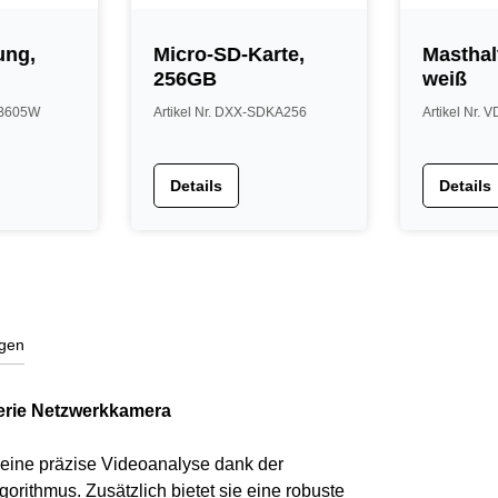
ung,
Micro-SD-Karte,
Masthal
256GB
weiß
FB605W
Artikel Nr. DXX-SDKA256
Artikel Nr.
Details
Details
gen
Serie Netzwerkkamera
r eine präzise Videoanalyse dank der
rithmus. Zusätzlich bietet sie eine robuste