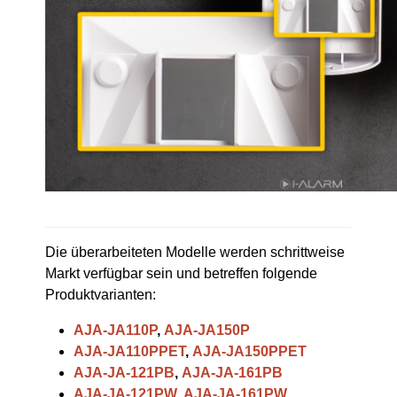
Die überarbeiteten Modelle werden schrittweise
Markt verfügbar sein und betreffen folgende
Produktvarianten:
AJA-JA110P
,
AJA-JA150P
AJA-JA110PPET
,
AJA-JA150PPET
AJA-JA-121PB
,
AJA-JA-161PB
AJA-JA-121PW
,
AJA-JA-161PW