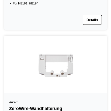
Für HB191, HB194
Details
Aritech
ZeroWire-Wandhalterung