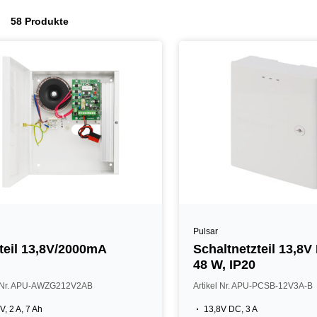
58 Produkte
Pulsar
teil 13,8V/2000mA
Schaltnetzteil 13,8V
48 W, IP20
l Nr. APU-AWZG212V2AB
Artikel Nr. APU-PCSB-12V3A-B
V, 2 A, 7 Ah
13,8V DC, 3 A