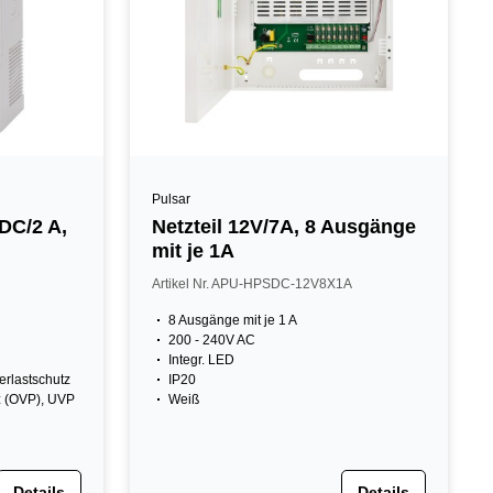
Pulsar
 DC/2 A,
Netzteil 12V/7A, 8 Ausgänge
mit je 1A
Artikel Nr. APU-HPSDC-12V8X1A
8 Ausgänge mit je 1 A
200 - 240V AC
Integr. LED
erlastschutz
IP20
z (OVP), UVP
Weiß
Details
Details