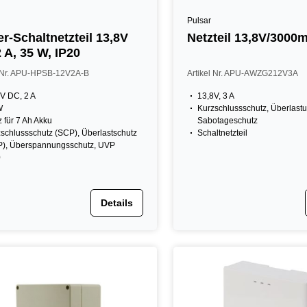
Pulsar
er-Schaltnetzteil 13,8V
Netzteil 13,8V/3000
 A, 35 W, IP20
l Nr. APU-HPSB-12V2A-B
Artikel Nr. APU-AWZG212V3A
V DC, 2 A
13,8V, 3 A
W
Kurzschlussschutz, Überlast
z für 7 Ah Akku
Sabotageschutz
schlussschutz (SCP), Überlastschutz
Schaltnetzteil
P), Überspannungsschutz, UVP
0
Details