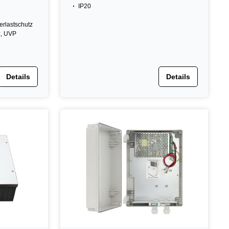
IP20
erlastschutz
z, UVP
Details
Details