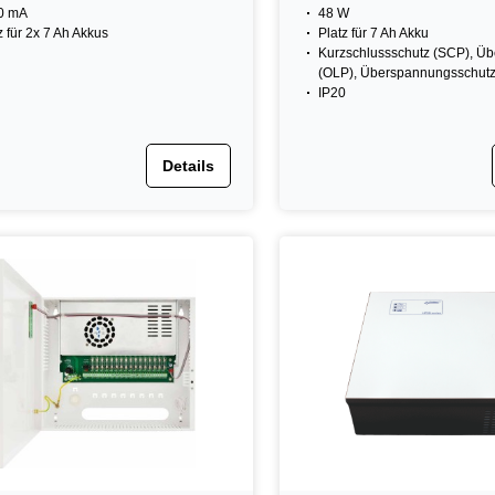
0 mA
48 W
z für 2x 7 Ah Akkus
Platz für 7 Ah Akku
Kurzschlussschutz (SCP), Üb
(OLP), Überspannungsschut
IP20
Details