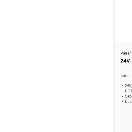
Pulsar
24V-
Artike
24V,
CCT
Sab
Über