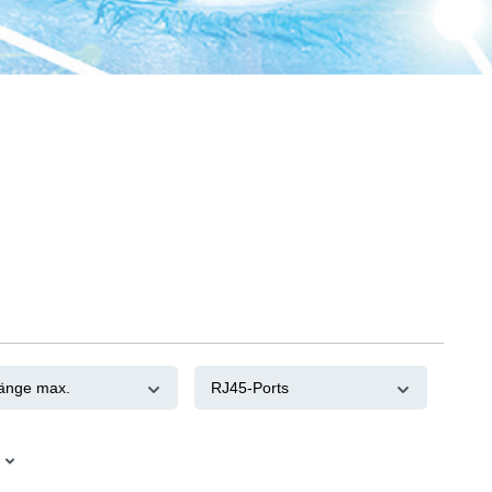
änge max.
RJ45-Ports