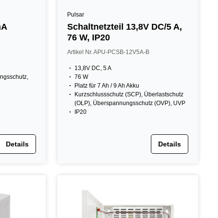
Pulsar
mA
Schaltnetzteil 13,8V DC/5 A,
76 W, IP20
Artikel Nr. APU-PCSB-12V5A-B
13,8V DC, 5 A
ungsschutz,
76 W
Platz für 7 Ah / 9 Ah Akku
Kurzschlussschutz (SCP), Überlastschutz
(OLP), Überspannungsschutz (OVP), UVP
IP20
Details
Details