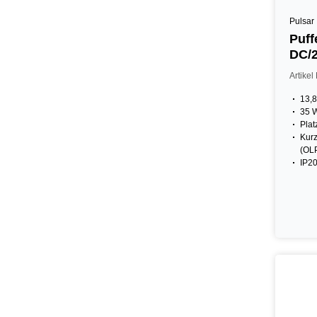
Pulsar
Puff
DC/2
Artike
13,8
35 
Plat
Kurz
(OL
IP2