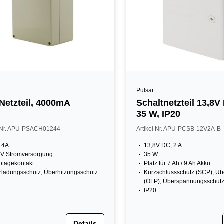
Pulsar
Netzteil, 4000mA
Schaltnetzteil 13,8V
35 W, IP20
l Nr. APU-PSACH01244
Artikel Nr. APU-PCSB-12V2A-B
 4A
13,8V DC, 2 A
V Stromversorgung
35 W
otagekontakt
Platz für 7 Ah / 9 Ah Akku
ladungsschutz, Überhitzungsschutz
Kurzschlussschutz (SCP), Üb
(OLP), Überspannungsschut
IP20
Details