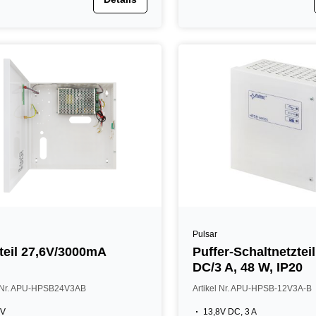
Pulsar
teil 27,6V/3000mA
Puffer-Schaltnetztei
DC/3 A, 48 W, IP20
l Nr. APU-HPSB24V3AB
Artikel Nr. APU-HPSB-12V3A-B
6V
13,8V DC, 3 A