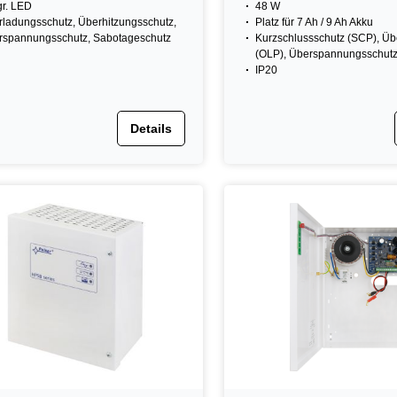
gr. LED
48 W
ladungsschutz, Überhitzungsschutz,
Platz für 7 Ah / 9 Ah Akku
rspannungsschutz, Sabotageschutz
Kurzschlussschutz (SCP), Üb
(OLP), Überspannungsschut
IP20
Details